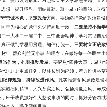
根源，提出改进措施。对照检查中大家聚焦主题、直奔
一思想、提升境界、团结鼓劲、凝心聚力的目的，取得
坚守忠诚本色，坚定政治方向。
要始终把党的政治建设
平同志为核心的党中央保持高度一致。
二要坚持不懈学
的二十大和二十届二中、三中全会精神，学习贯彻自治
，真正做到学思用贯通、知信行统一。
三要树立正确政
树牢“群众利益无小事”的理念，在做好每一件民生
担当作为，扎实推动发展。
要聚焦“四件大事”，聚力
合“
3+1+1
”重点任务，以林长制为统领，着力推进林草
明纪律规矩，持续改进作风。
扎实推进党风廉政建设
其实施细则精神，大兴务实之风、弘扬清廉之风、养成
账，班子成员抓好个人整改事项的同时，抓好分管领域
开好会议，强化履职尽责。