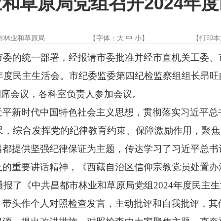
和草原局党组召开2024年
市林业和草原局
【字体：
大
中
小
】
【
打印本
市委的统一部署，经报请市委批准并经市直机关工委
4年度民主生活会。市纪委监委第四纪检监察组组长昂旺
列席会议，各科室负责人参加会议。
近平新时代中国特色社会主义思想，贯彻落实习近平总
，综合发挥党的纪律教育约束、保障激励作用，聚焦“
昌都提供坚强纪律保证为主题，
传达学习了习近平总书
上的重要讲话精神，《西藏自治区信仰宗教党员处置办
通报了《中共昌都市林业和草原局党组2024年度民主
，带头作个人对照检查发言，主动批评和自我批评
，
其