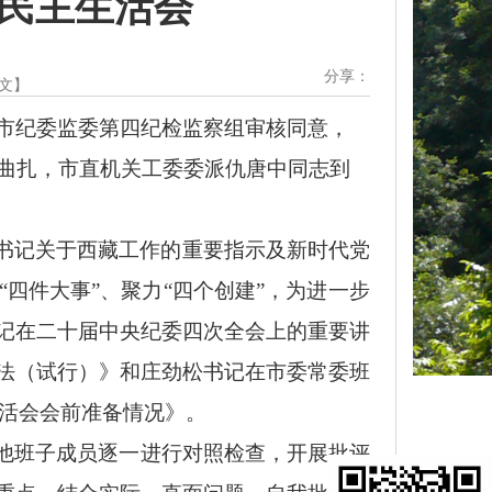
度民主生活会
分享：
文
】
、市纪委监委第四纪检监察组审核同意，
曲扎，市
直机关工委委派
仇唐中
同志
到
书记关于西藏工作的重要指示及新时代党
四件大事”、聚力“四个创建”，为进一步
记在二十届中央纪委四次全会上的重要讲
法（试行）》和庄劲松书记在市委常委班
生活会会前准备情况》。
他班子成员逐一进行对照检查，开展批评