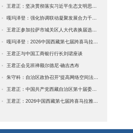
王君正：坚决贯彻落实习近平生态文明思想科学有序推进国土绿化工作努力创建国家生...
嘎玛泽登：强化协调联动凝聚发展合力千方百计推动农牧业增效益农牧民增收入农牧区...
王君正参加拉萨市城关区人大代表换届选举投票
嘎玛泽登：2026中国西藏第七届跨喜马拉雅国际公路自行车极限赛闭幕式暨颁奖仪式在...
王君正与中国工商银行行长刘珺座谈
王君正会见班禅额尔德尼·确吉杰布
朱守科：自治区政协召开“提高网络空间法治化水平助力营造健康向上的网络生态”专...
王君正：中国共产党西藏自治区第十届委员会第十次全体会议在拉萨举行
王君正：2026中国西藏第七届跨喜马拉雅国际公路自行车极限赛在拉萨开幕