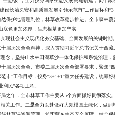
“生态饭”，全力投身国家生态文明高地创建，筑牢藏东
，建设长治久安和高质量发展引领示范市”工作目标和“3
然保护地管理到位，林草改革稳步推进。全市森林覆盖率
绿水青山底色更加浓厚，生态根基更加坚实。
基本实现社会主义现代化夯实基础、全面发展的关键时期
二十届历次全会精神，深入贯彻习近平总书记关于西藏
”理念，坚持山水林田湖草沙一体化保护和系统治理，坚
十届历次全会、市委二届历次全会部署要求，聚焦“四件
范市”工作目标，投身“3+1+1”重大任务建设，统筹
业利民”各项工程。
规划开局之年，全市林草工作主要从5个方面抓好贯彻落实
划相关工作。
二是
全力以赴做好大规模国土绿化，做到
抓好林草湿资源管理，筑牢藏东生态安全屏障，健全保