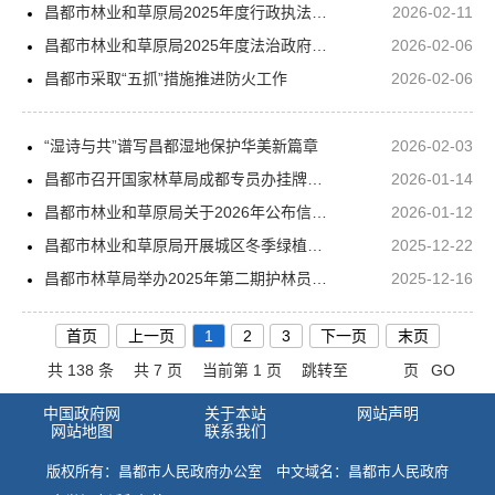
昌都市林业和草原局2025年度行政执法统计年报
2026-02-11
昌都市林业和草原局2025年度法治政府建设情况的报告
2026-02-06
昌都市采取“五抓”措施推进防火工作
2026-02-06
“湿诗与共”谱写昌都湿地保护华美新篇章
2026-02-03
昌都市召开国家林草局成都专员办挂牌督办案件、审计整改、林草执法等发现问题整改推进会暨森林草原防火工作调度会
2026-01-14
昌都市林业和草原局关于2026年公布信访工作领导接访日安排的公告
2026-01-12
昌都市林业和草原局开展城区冬季绿植保温及修剪工作
2025-12-22
昌都市林草局举办2025年第二期护林员培训班
2025-12-16
首页
上一页
1
2
3
下一页
末页
共 138 条
共 7 页
当前第 1 页
跳转至
页
GO
中国政府网
关于本站
网站声明
网站地图
联系我们
版权所有：昌都市人民政府办公室 中文域名：昌都市人民政府