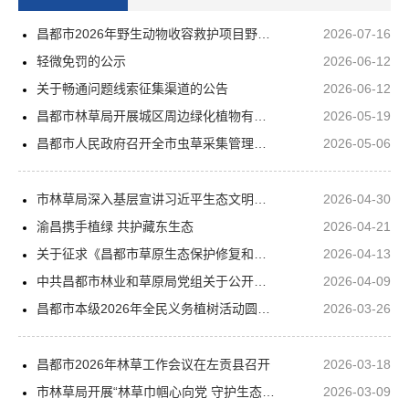
昌都市2026年野生动物收容救护项目野生动物救护跟踪监测询比采购公告
2026-07-16
轻微免罚的公示
2026-06-12
关于畅通问题线索征集渠道的公告
2026-06-12
昌都市林草局开展城区周边绿化植物有害生物专项检查
2026-05-19
昌都市人民政府召开全市虫草采集管理工作调度会
2026-05-06
市林草局深入基层宣讲习近平生态文明思想
2026-04-30
渝昌携手植绿 共护藏东生态
2026-04-21
关于征求《昌都市草原生态保护修复和草业发展规划（2026-2035年）》意见建议的公告
2026-04-13
中共昌都市林业和草原局党组关于公开征求树立和践行正确政绩观学习教育意见建议的公告
2026-04-09
昌都市本级2026年全民义务植树活动圆满完成
2026-03-26
昌都市2026年林草工作会议在左贡县召开
2026-03-18
市林草局开展“林草巾帼心向党 守护生态建新功”三八国际妇女节主题党日活动
2026-03-09