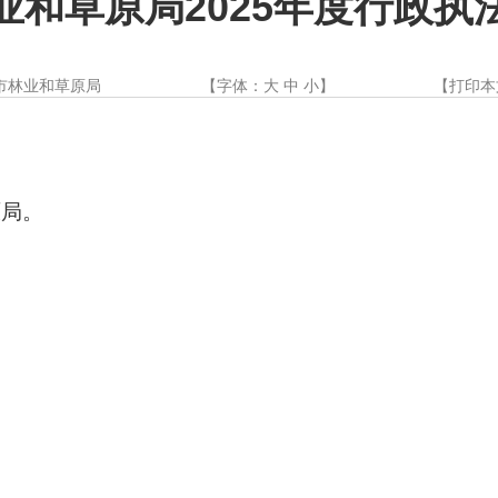
业和草原局2025年度行政执
市林业和草原局
【字体：
大
中
小
】
【
打印本
原
局。