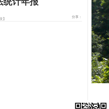
法统计年报
分享：
文
】