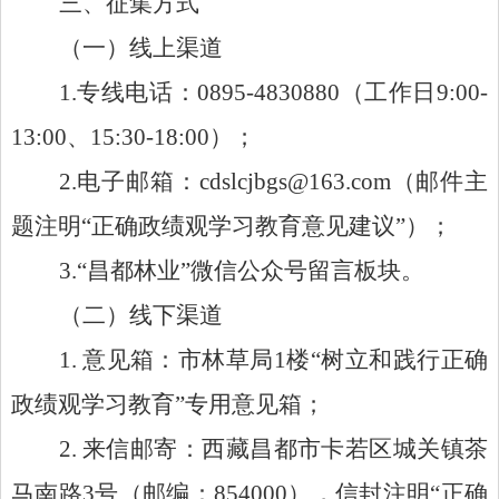
三、征集方式
（一）线上渠道
1.
专线电话：
0895-4830880（工作日9:00-
13
:
0
0、15:30-18:
00
）
；
2.
电子邮箱：
cdslcjbgs
@163.com（邮件主
题注明
“
正确政绩观学习教育意见建议
”
）
；
3.“昌都林业”微信公众号留言板块。
（二）线下渠道
1. 意见箱：市林草局
1楼
“
树立和践行正确
政绩观学习教育
”
专用意见箱
；
2. 来信邮寄：西藏昌都市卡若区
城关镇茶
马南路
3号
（邮编：
854000），信封注明
“
正确