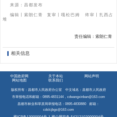
来源：昌都发布
编辑丨索朗仁青
复审
丨
嘎松巴姆 终审丨扎西占
堆
责任编辑：索朗仁青
相关信息
中国政府网
关于本站
网站声明
网站地图
联系我们
版权所有：昌都市人民政府办公室 中文域名：昌都市人民政府
市举报电话和邮箱：0895-4831144，cdwangxinban@163.com
昌都市林业和草原局举报电话：0895-4830880 邮箱：
cdslcjbgs@163.com
藏ICP备13000004号-1
藏公网安备 54212102000004号