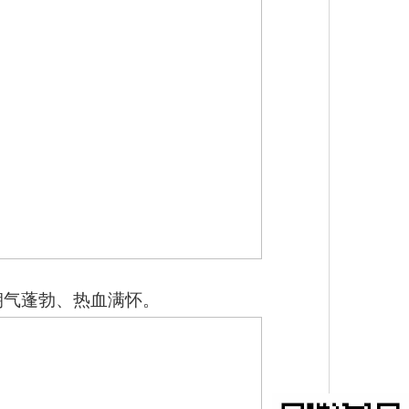
朝气蓬勃、热血满怀
。