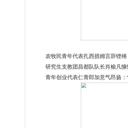
农牧民青年代表扎西措姆言辞铿锵
研究生支教团昌都队队长肖榆凡慷
青年创业代表仁青郎加意气昂扬：