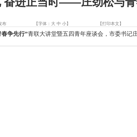
 奋进正当时——庄劲松与
发布
【字体：
大
中
小
】
【
打印本文
】
青春争先行
”
青联大讲堂暨五四青年座谈会，市委书记