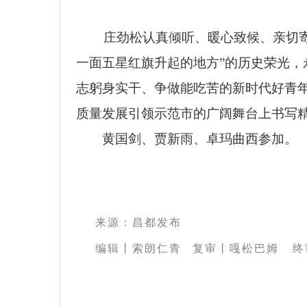
庄劲松认真倾听、暖心致候、亲切寄语
一面五星红旗升起的地方”的历史荣光
志躬身实干、争做能吃苦的新时代好青
质量发展引领示范市的广阔舞台上书写
黄国剑、贾新雨、卓玛曲西参加。
来源：昌都发布
编辑丨索朗仁青
复审
丨
嘎松巴姆 终