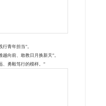
践行青年担当
”
。
难越向前、敢教日月换新天
”
。
远、勇毅笃行的模样。
”