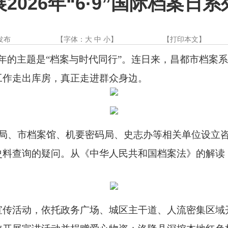
2026年“6·9”国际档案日
发布
【字体：
大
中
小
】
【
打印本文
】
，今年的主题是“档案与时代同行”。连日来，昌都市档
工作走出库房，真正走进群众身边。
局、市档案馆、机要密码局、史志办等相关单位设立
史料查询的疑问。从《中华人民共和国档案法》的解读
宣传活动，依托政务广场、城区主干道、人流密集区域