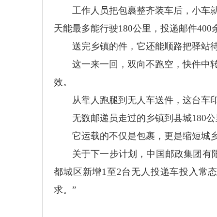
工作人员把包裹整齐装车后，小车
天能最多能行驶
180公里，投递邮件4
送完乡镇的件，它还能顺路把驿站
这一来一回，双向不跑空，快件中
效。
从靠人跑腿到无人车送件，这台车
无数邮递员走过的乡镇到县城
18
它运载的不仅是包裹，更是缩短城
关于下一步计划，中国邮政集团有
都城区新增1至2台无人投递车投入常
求。”