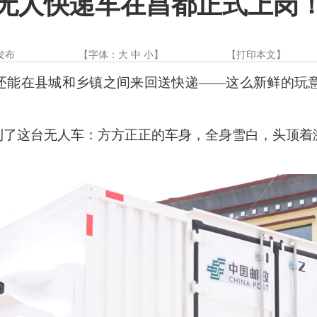
无人快递车在昌都正式上岗
发布
【字体：
大
中
小
】
【
打印本文
】
还能在县城和乡镇之间来回送快递
——这么新鲜的玩
到了这台无人车：方方正正的车身，全身雪白，头顶着