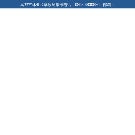
昌都市林业和草原局举报电话：0895-4830880 邮箱：
cdslcjbgs@163.com
藏ICP备13000004号-1
藏公网安备 54212102000004号
网站标识码：5421000021