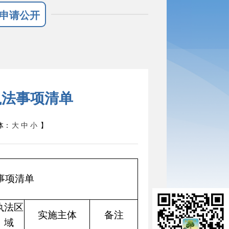
申请公开
执法事项清单
体：
大
中
小
】
事项清单
执法区
实施主体
备注
域