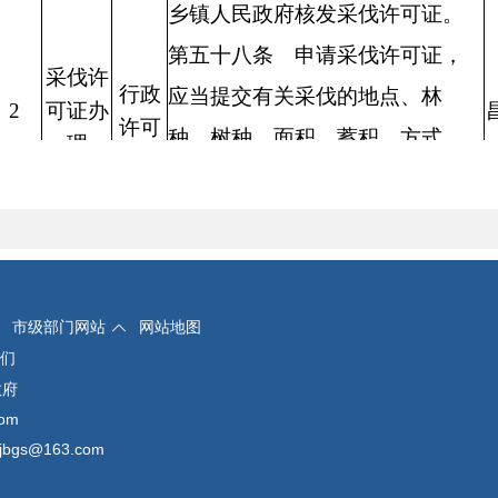
乡镇人民政府核发采伐许可证。
第五十八条
申请采伐许可证，
采伐许
行政
应当提交有关采伐的地点、林
2
可证办
许可
种、树种、面积、蓄积、方式、
理
更新措施和林木权属等内容的材
料。超过省级以上人民政府林业
主管部门规定面积或者蓄积量
的，还应当提交伐区调查设计材
市级部门网站
网站地图
料。
们
第五十九条
符合林木采伐技术
政府
om
规程的，审核发放采伐许可证的
gs@163.com
部门应当及时核发采伐许可证。